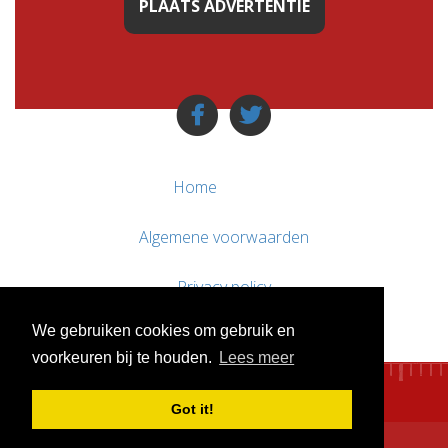
PLAATS ADVERTENTIE
Home
Algemene voorwaarden
Privacy policy
We gebruiken cookies om gebruik en
Contact / Support
voorkeuren bij te houden.
Lees meer
Got it!