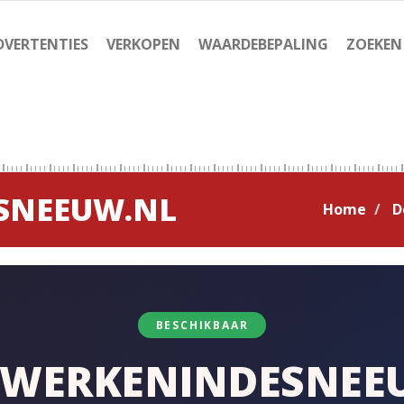
DVERTENTIES
VERKOPEN
WAARDEBEPALING
ZOEKEN
SNEEUW.NL
Home
D
BESCHIKBAAR
LWERKENINDESNEE