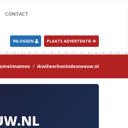
CONTACT
INLOGGEN
PLAATS ADVERTENTIE
omeinnamen
ikwilwerkenindesneeuw.nl
UW.NL