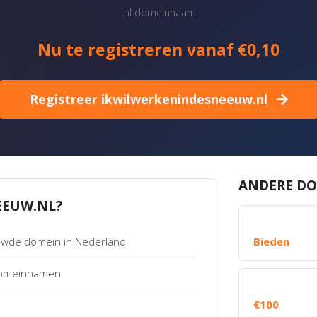
.nl domeinnaam
Nu te registreren vanaf €0,10
Registreer ikwilwerkenindesneeuw.nl
ANDERE DO
EUW.NL?
uwde domein in Nederland
Bieden
 Domeinnamen
€100