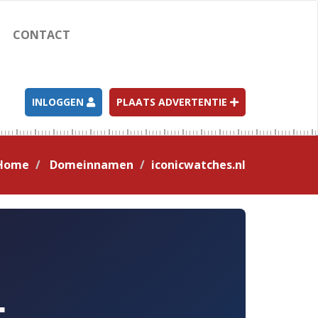
CONTACT
INLOGGEN
PLAATS ADVERTENTIE
Home
Domeinnamen
iconicwatches.nl
L