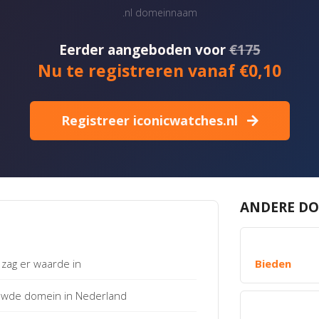
.nl domeinnaam
Eerder aangeboden voor
€175
Nu te registreren vanaf €0,10
Registreer iconicwatches.nl
ANDERE DO
zag er waarde in
Bieden
uwde domein in Nederland