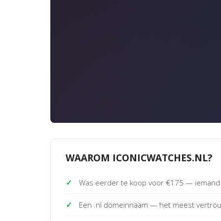
WAAROM ICONICWATCHES.NL?
✓
Was eerder te koop voor €175 — iemand 
✓
Een .nl domeinnaam — het meest vertro