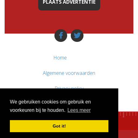
PLAATS ADVERTENTIE
Home
Algemene voorwaarden
Privacy policy
We gebruiken cookies om gebruik en
Contact / Support
voorkeuren bij te houden.
Lees meer
Got it!