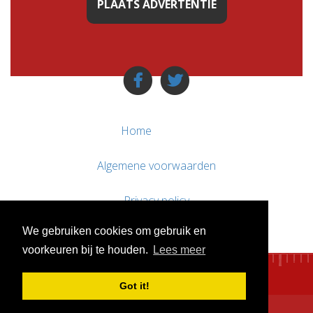
PLAATS ADVERTENTIE
Home
Algemene voorwaarden
Privacy policy
We gebruiken cookies om gebruik en
Contact / Support
voorkeuren bij te houden.
Lees meer
Got it!