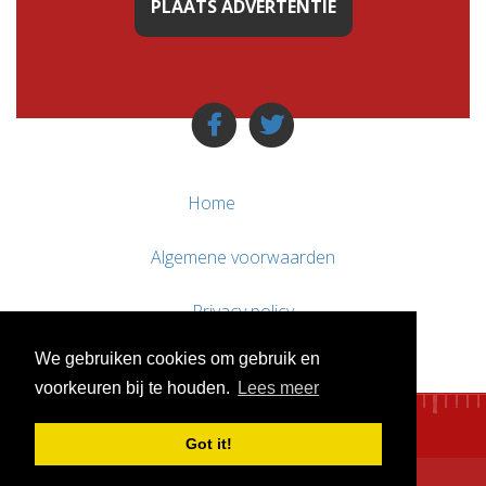
PLAATS ADVERTENTIE
Home
Algemene voorwaarden
Privacy policy
We gebruiken cookies om gebruik en
Contact / Support
voorkeuren bij te houden.
Lees meer
Got it!