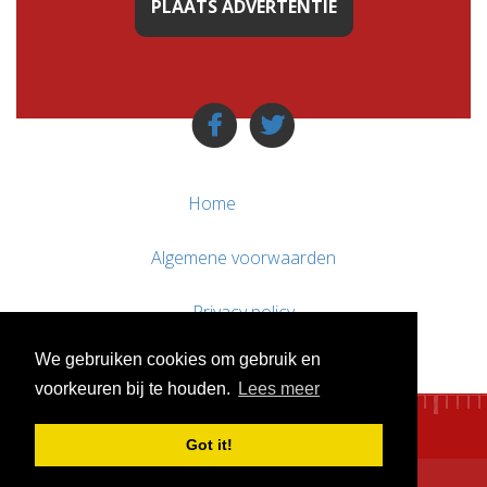
PLAATS ADVERTENTIE
Home
Algemene voorwaarden
Privacy policy
We gebruiken cookies om gebruik en
Contact / Support
voorkeuren bij te houden.
Lees meer
Got it!