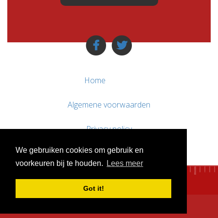
Home
Algemene voorwaarden
Privacy policy
We gebruiken cookies om gebruik en
Contact / Support
voorkeuren bij te houden.
Lees meer
Got it!
© WebsitesTeKoop.nl 2010 - 2026