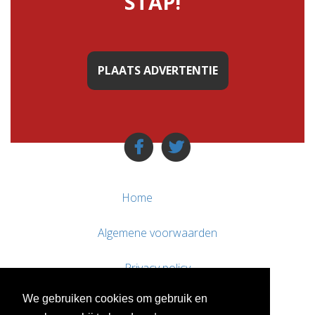
STAP!"
PLAATS ADVERTENTIE
Home
Algemene voorwaarden
Privacy policy
We gebruiken cookies om gebruik en
Contact / Support