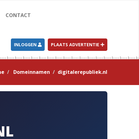
CONTACT
INLOGGEN
PLAATS ADVERTENTIE
me
Domeinnamen
digitalerepubliek.nl
NL