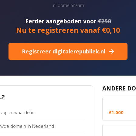
.nl domeinnaam
Eerder aangeboden voor
€250
Nu te registreren vanaf €0,10
Registreer digitalerepubliek.nl
ANDERE DO
L?
zag er waarde in
€1.000
uwde domein in Nederland