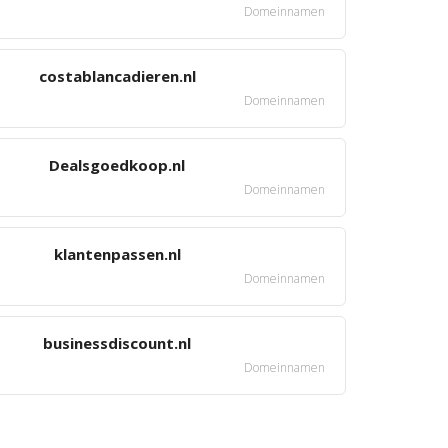
Domeinnamen
costablancadieren.nl
Domeinnamen
Dealsgoedkoop.nl
Domeinnamen
klantenpassen.nl
Domeinnamen
businessdiscount.nl
Domeinnamen