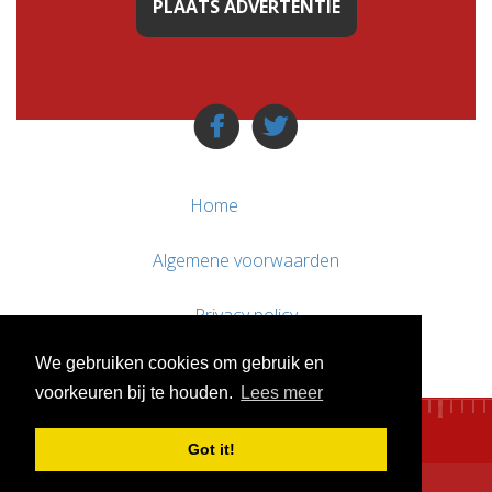
PLAATS ADVERTENTIE
Home
Algemene voorwaarden
Privacy policy
We gebruiken cookies om gebruik en
Contact / Support
voorkeuren bij te houden.
Lees meer
Got it!