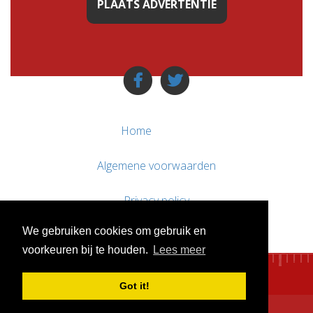
PLAATS ADVERTENTIE
Home
Algemene voorwaarden
Privacy policy
We gebruiken cookies om gebruik en
Contact / Support
voorkeuren bij te houden.
Lees meer
Got it!