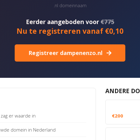
.nl domeinnaam
Eerder aangeboden voor
€775
Nu te registreren vanaf €0,10
Registreer dampenenzo.nl
ANDERE DO
zag er waarde in
€200
uwde domein in Nederland