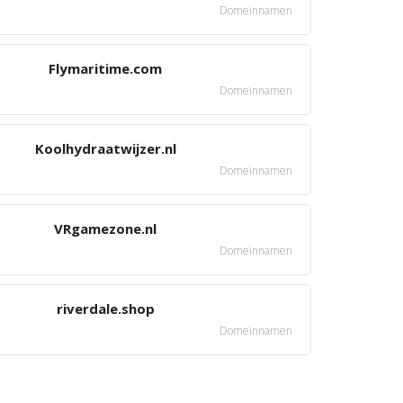
Domeinnamen
Flymaritime.com
Domeinnamen
Koolhydraatwijzer.nl
Domeinnamen
VRgamezone.nl
Domeinnamen
riverdale.shop
Domeinnamen