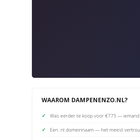
WAAROM DAMPENENZO.NL?
✓
Was eerder te koop voor €775 — iemand 
✓
Een .nl domeinnaam — het meest vertro