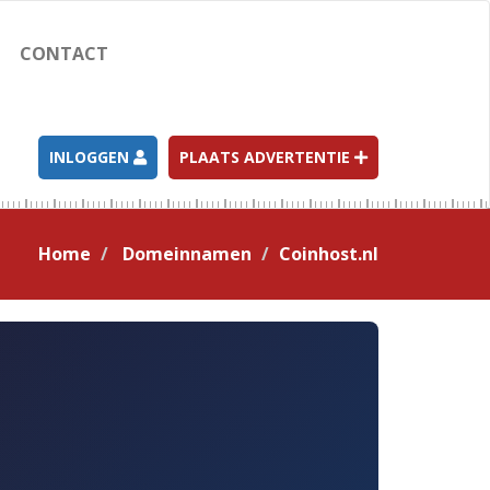
CONTACT
INLOGGEN
PLAATS ADVERTENTIE
Home
Domeinnamen
Coinhost.nl