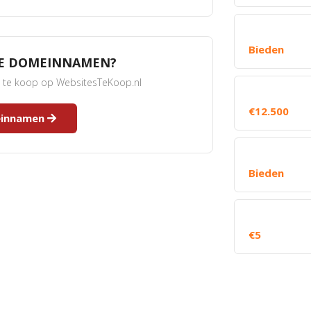
Bieden
RE DOMEINNAMEN?
s te koop op WebsitesTeKoop.nl
€12.500
meinnamen
Bieden
€5