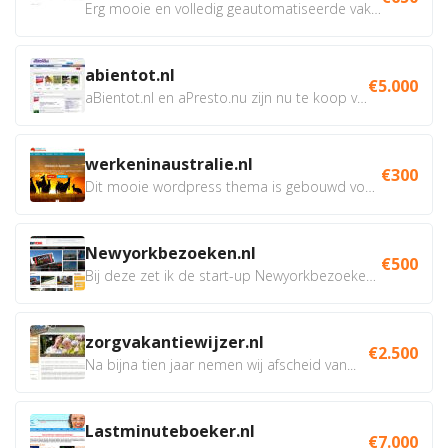
Erg mooie en volledig geautomatiseerde vakantie site met...
abientot.nl
€5.000
aBientot.nl en aPresto.nu zijn nu te koop voor...
werkeninaustralie.nl
€300
Dit mooie wordpress thema is gebouwd voor de website...
Newyorkbezoeken.nl
€500
Bij deze zet ik de start-up Newyorkbezoeken.nl in de...
zorgvakantiewijzer.nl
€2.500
Na bijna tien jaar nemen wij afscheid van...
Lastminuteboeker.nl
€7.000