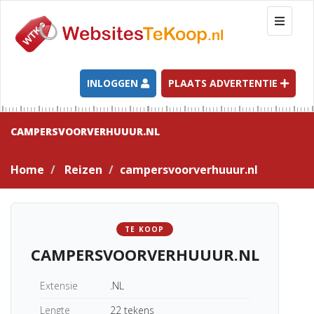
T
o
g
g
l
INLOGGEN
PLAATS ADVERTENTIE
e
n
a
CAMPERSVOORVERHUUUR.NL
v
i
Home
Reizen
campersvoorverhuuur.nl
g
a
t
i
TE KOOP
o
CAMPERSVOORVERHUUUR.NL
n
Extensie
.NL
Lengte
22 tekens