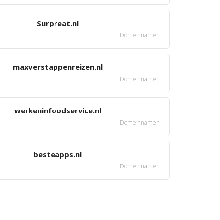
Surpreat.nl
Domeinnamen
maxverstappenreizen.nl
Domeinnamen
werkeninfoodservice.nl
Domeinnamen
besteapps.nl
Domeinnamen