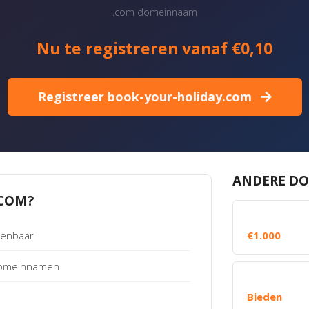
.com domeinnaam
Nu te registreren vanaf €0,10
Registreer book-your-holiday.com
ANDERE DO
COM?
kenbaar
€1.000
 Domeinnamen
Bieden