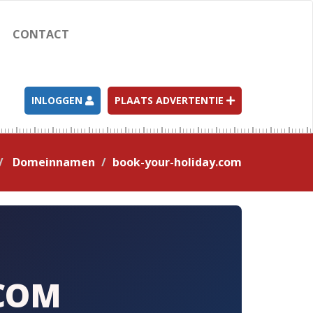
CONTACT
INLOGGEN
PLAATS ADVERTENTIE
Domeinnamen
book-your-holiday.com
COM