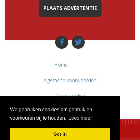
PLAATS ADVERTENTIE
Home
Algemene voorwaarden
Privacy policy
We gebruiken cookies om gebruik en
Contact / Support
voorkeuren bij te houden.
Lees meer
Got it!