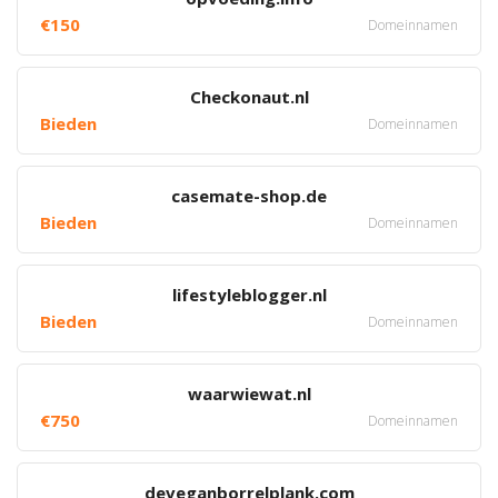
€150
Domeinnamen
Checkonaut.nl
Bieden
Domeinnamen
casemate-shop.de
Bieden
Domeinnamen
lifestyleblogger.nl
Bieden
Domeinnamen
waarwiewat.nl
€750
Domeinnamen
deveganborrelplank.com