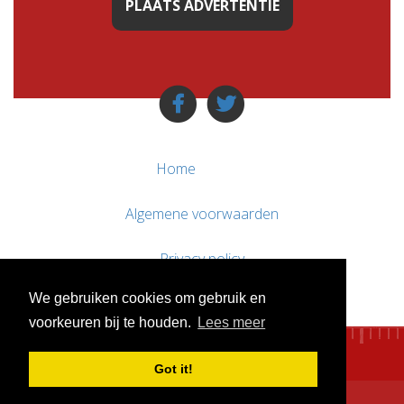
PLAATS ADVERTENTIE
Home
Algemene voorwaarden
Privacy policy
We gebruiken cookies om gebruik en
Contact / Support
voorkeuren bij te houden.
Lees meer
Got it!