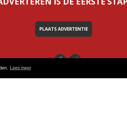
ADVERTEREN IS DE EERSTE STAP
PLAATS ADVERTENTIE
uden.
Lees meer
Home
Algemene voorwaarden
Privacy policy
Contact / Support