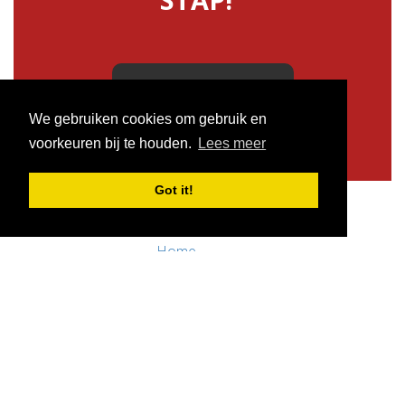
PLAATS ADVERTENTIE
We gebruiken cookies om gebruik en
voorkeuren bij te houden.
Lees meer
Got it!
Home
Algemene voorwaarden
Privacy policy
Contact / Support